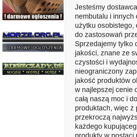
Jesteśmy dostawca
nembutalu i innych
użytku osobistego,
do zastosowań prz
Sprzedajemy tylko 
jakości, znane ze s
czystości i wydajno
nieograniczony zap
jakość produktów o
w najlepszej cenie 
całą naszą moc i d
produktach, więc z 
przekroczą najwyż
każdego kupująceg
produkty w postaci 