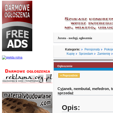
Jurata - noclegi, ogłoszenia
Kategorie:
Pensjonaty
Pokoj
Kupię
Sprzedam
Zamienię
Ogłoszenie
« Poprzednie
Cyjanek, nembutal, mefedron, t
sprzedaż
Opis: