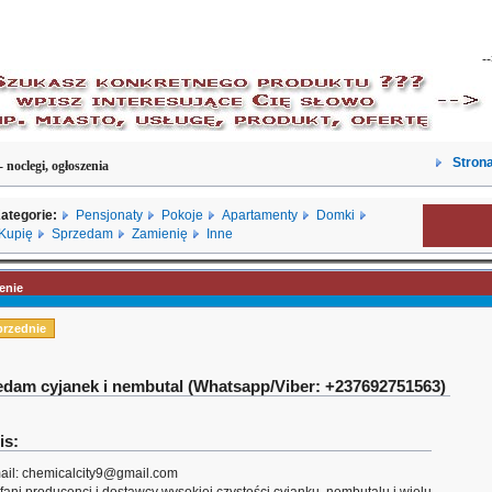
-
Strona
- noclegi, ogłoszenia
ategorie:
Pensjonaty
Pokoje
Apartamenty
Domki
Kupię
Sprzedam
Zamienię
Inne
enie
przednie
dam cyjanek i nembutal (Whatsapp/Viber: +237692751563)
is:
ail: chemicalcity9@gmail.com