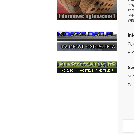
Zau
inn
zas
więc
Wha
In
Ogł
E-M
Sz
Num
Dod