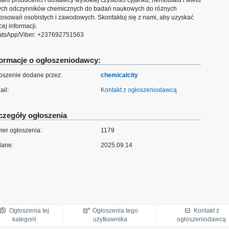
fani producenci i dostawcy wysokiej czystości cyjanku, nembutalu i wielu
ych odczynników chemicznych do badań naukowych do różnych
tosowań osobistych i zawodowych. Skontaktuj się z nami, aby uzyskać
ej informacji.
tsApp/Viber: +237692751563
formacje o ogłoszeniodawcy:
oszenie dodane przez:
chemicalcity
ail:
Kontakt z ogłoszeniodawcą
czegóły ogłoszenia
er ogłoszenia:
1179
ane:
2025.09.14
Ogłoszenia tej
Ogłoszenia tego
Kontakt z
kategorii
użytkownika
ogłoszeniodawcą