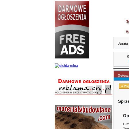
Jurata 
K
Ogłosz
« Po
Sprze
Op
E-m